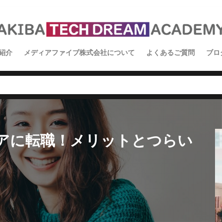
紹介
メディアファイブ株式会社について
よくあるご質問
ブロ
イ
ス
学
ニアに転職！メリットとつらい