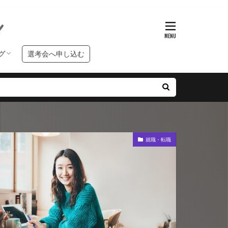
グ
選考会へ申し込む
ンタビュー
クールブログ
習ブログ
就職・転職