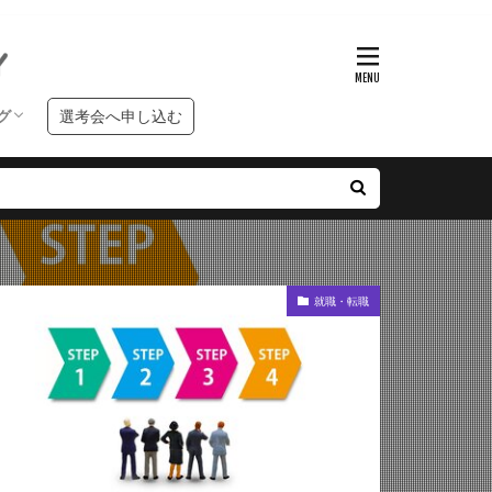
グ
選考会へ申し込む
ンタビュー
クールブログ
習ブログ
就職・転職