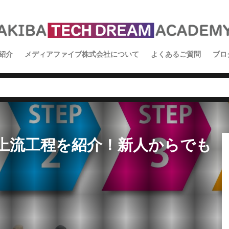
紹介
メディアファイブ株式会社について
よくあるご質問
ブロ
イ
ス
学
に上流工程を紹介！新人からでも