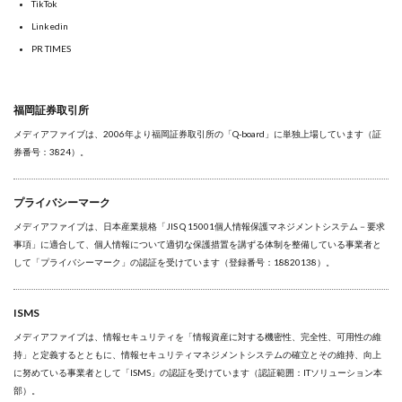
TikTok
Linkedin
PR TIMES
福岡証券取引所
メディアファイブは、2006年より福岡証券取引所の「Q-board」に単独上場しています（証
券番号：3824）。
プライバシーマーク
メディアファイブは、日本産業規格「JIS Q 15001個人情報保護マネジメントシステム－要求
事項」に適合して、個人情報について適切な保護措置を講ずる体制を整備している事業者と
して「プライバシーマーク」の認証を受けています（登録番号：18820138）。
ISMS
メディアファイブは、情報セキュリティを「情報資産に対する機密性、完全性、可用性の維
持」と定義するとともに、情報セキュリティマネジメントシステムの確立とその維持、向上
に努めている事業者として「ISMS」の認証を受けています（認証範囲：ITソリューション本
部）。