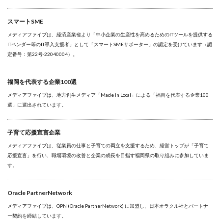
スマートSME
メディアファイブは、経済産業省より「中小企業の生産性を高めるためのITツールを提供する
ITベンダー等のIT導入支援者」として「スマートSMEサポーター」の認定を受けています（認
定番号：第22号-22040004）。
福岡を代表する企業100選
メディアファイブは、地方創生メディア「Made In Local」による「福岡を代表する企業100
選」に選出されています。
子育て応援宣言企業
メディアファイブは、従業員の仕事と子育ての両立を支援するため、経営トップが「子育て
応援宣言」を行い、職場環境の改善と企業の成長を目指す福岡県の取り組みに参加していま
す。
Oracle PartnerNetwork
メディアファイブは、OPN (Oracle PartnerNetwork) に加盟し、日本オラクル社とパートナ
ー契約を締結しています。