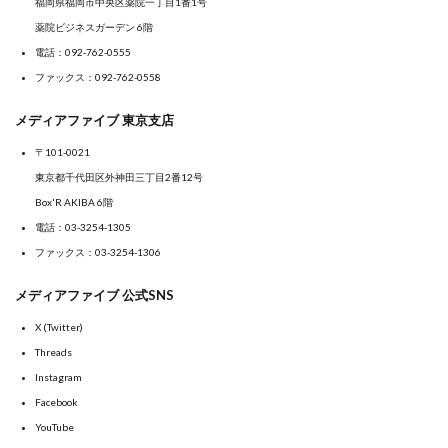
福岡県福岡市中央区薬院一丁目1番1号
薬院ビジネスガーデン 6階
電話：
092-762-0555
ファックス：092-762-0558
メディアファイブ 東京支店
〒101-0021
東京都千代田区外神田三丁目2番12号
Box'R AKIBA 6階
電話：
03-3254-1305
ファックス：03-3254-1306
メディアファイブ 公式SNS
X (Twitter)
Threads
Instagram
Facebook
YouTube