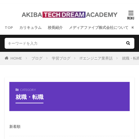
TOP
カリキュラム
校長紹介
メディアファイブ株式会社について
よ
HOME
ブログ
学習ブログ
ITエンジニア業界話
就職・転
CATEGORY
就職・転職
新着順