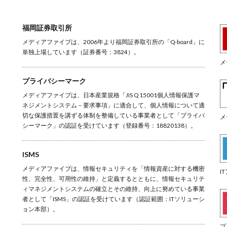
福岡証券取引所
メディアファイブは、2006年より福岡証券取引所の「Q-board」に
単独上場しています（証券番号：3824）。
メ
プライバシーマーク
メディアファイブは、日本産業規格「JIS Q 15001個人情報保護マ
ネジメントシステム－要求事項」に適合して、個人情報について適
切な保護措置を講ずる体制を整備している事業者として「プライバ
メ
シーマーク」の認証を受けています（登録番号：18820138）。
ISMS
メディアファイブは、情報セキュリティを「情報資産に対する機密
I
性、完全性、可用性の維持」と定義するとともに、情報セキュリテ
ィマネジメントシステムの確立とその維持、向上に努めている事業
者として「ISMS」の認証を受けています（認証範囲：ITソリューシ
ョン本部）。
プ