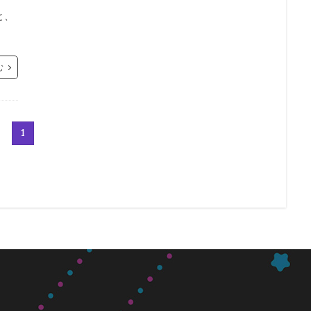
と、
む
1