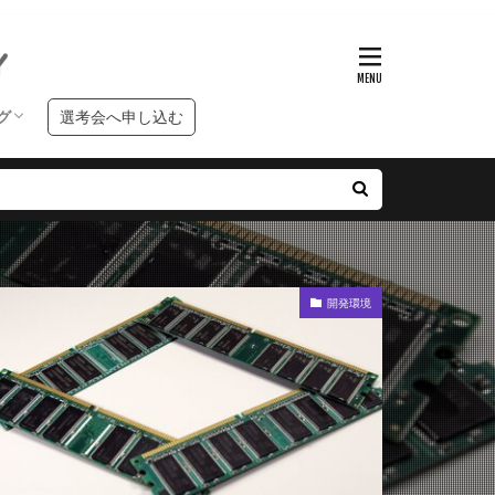
グ
選考会へ申し込む
ンタビュー
クールブログ
習ブログ
開発環境