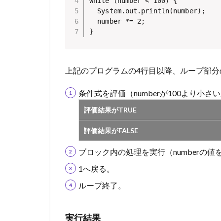
while (number < 100) {

  System.out.println(number);

  number *= 2;

上記のプログラムの4行目以降、ループ部
条件式を評価（numberが100より小
評価結果がTRUE
評価結果がFALSE
ブロック内の処理を実行（numberの値
1へ戻る。
ループ終了。
実行結果