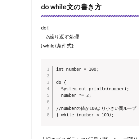
do while文の書き方
do {
//繰り返す処理
} while (条件式);
int number = 100;

do {

  System.out.println(number);

  number *= 2;

//numberの値が100より小さい間ループ
