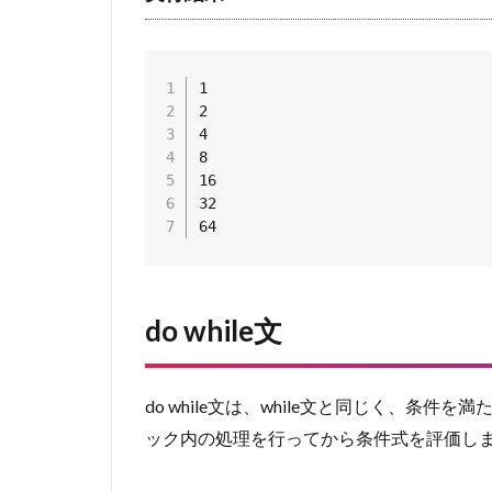
1

2

4

8

16

32

64
do while文
do while文は、while文と同じく、条
ック内の処理を行ってから条件式を評価し