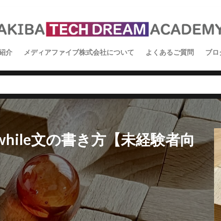
紹介
メディアファイブ株式会社について
よくあるご質問
ブロ
イ
ス
学
while文の書き方【未経験者向