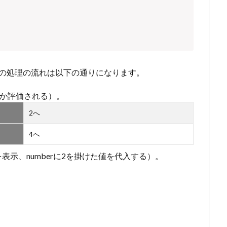
分の処理の流れは以下の通りになります。
さいか評価される）。
2へ
4へ
を表示、numberに2を掛けた値を代入する）。