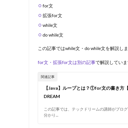
for文
拡張for文
while文
do while文
この記事ではwhile文・do while文を解説し
for文・拡張for文は別の記事
で解説していま
【Java】ループとは？①for文の書き方【
DREAM
この記事では、テックドリームの講師がプログ
分かり...