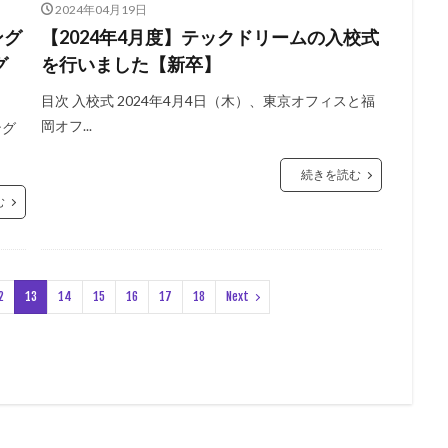
2024年04月19日
ング
【2024年4月度】テックドリームの入校式
グ
を行いました【新卒】
目次 入校式 2024年4月4日（木）、東京オフィスと福
岡オフ...
ング
続きを読む
む
2
13
14
15
16
17
18
Next