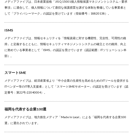
メディアファイブは、日本産業規格「JIS Q 15001個人情報保護マネジメントシステム－要求
事項」に適合して、個人情報について適切な保護措置を講ずる体制を整備している事業者と
して「プライバシーマーク」の認証を受けています（登録番号：18820138）。
ISMS
メディアファイブは、情報セキュリティを「情報資産に対する機密性、完全性、可用性の維
持」と定義するとともに、情報セキュリティマネジメントシステムの確立とその維持、向上
に努めている事業者として「ISMS」の認証を受けています（認証範囲：ITソリューション本
部）。
スマートSME
メディアファイブは、経済産業省より「中小企業の生産性を高めるためのITツールを提供する
ITベンダー等のIT導入支援者」として「スマートSMEサポーター」の認定を受けています（認
定番号：第22号-22040004）。
福岡を代表する企業100選
メディアファイブは、地方創生メディア「Made In Local」による「福岡を代表する企業100
選」に選出されています。