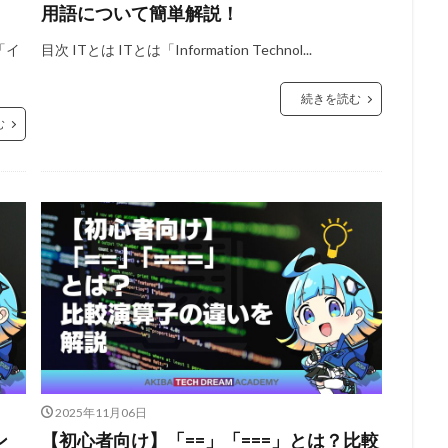
用語について簡単解説！
「イ
目次 ITとは ITとは「Information Technol...
続きを読む
む
2025年11月06日
ン
【初心者向け】「==」「===」とは？比較