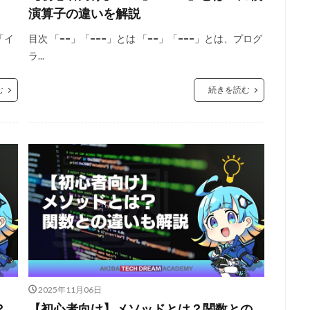
演算子の違いを解説
「イ
目次 「==」「===」とは 「==」「===」とは、プログ
ラ...
む
続きを読む
2025年11月06日
？
【初心者向け】メソッドとは？関数との