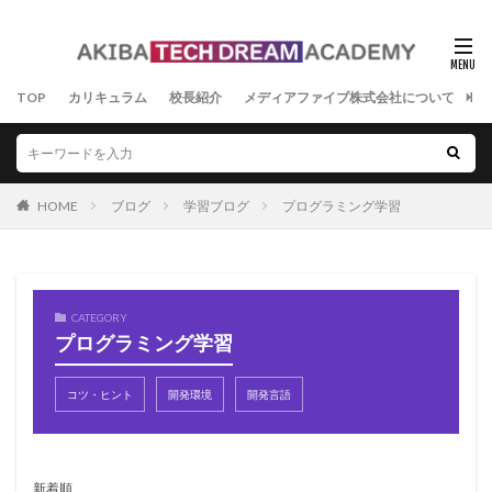
TOP
カリキュラム
校長紹介
メディアファイブ株式会社について
よ
HOME
ブログ
学習ブログ
プログラミング学習
CATEGORY
プログラミング学習
コツ・ヒント
開発環境
開発言語
新着順