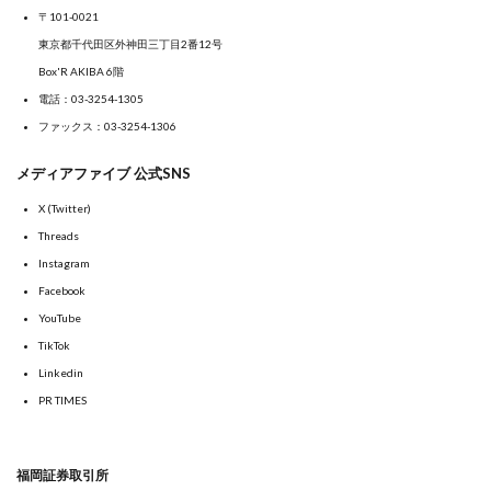
〒101-0021
東京都千代田区外神田三丁目2番12号
Box'R AKIBA 6階
電話：
03-3254-1305
ファックス：03-3254-1306
メディアファイブ 公式SNS
X (Twitter)
Threads
Instagram
Facebook
YouTube
TikTok
Linkedin
PR TIMES
福岡証券取引所