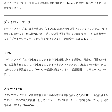
メディアファイブは、2006年より福岡証券取引所の「Q-board」に単独上場しています（証
券番号：3824）。
プライバシーマーク
メディアファイブは、日本産業規格「JIS Q 15001個人情報保護マネジメントシステム－要求
事項」に適合して、個人情報について適切な保護措置を講ずる体制を整備している事業者と
して「プライバシーマーク」の認証を受けています（登録番号：18820138）。
ISMS
メディアファイブは、情報セキュリティを「情報資産に対する機密性、完全性、可用性の維
持」と定義するとともに、情報セキュリティマネジメントシステムの確立とその維持、向上
に努めている事業者として「ISMS」の認証を受けています（認証範囲：ITソリューション本
部）。
スマートSME
メディアファイブは、経済産業省より「中小企業の生産性を高めるためのITツールを提供する
ITベンダー等のIT導入支援者」として「スマートSMEサポーター」の認定を受けています（認
定番号：第22号-22040004）。